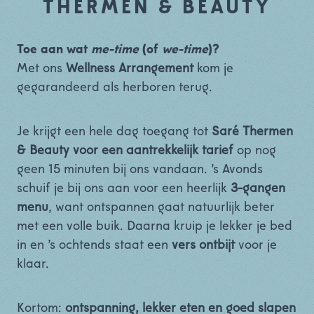
THERMEN & BEAUTY
Toe aan wat
me-time
(of
we-time
)?
Met ons
Wellness Arrangement
kom je
gegarandeerd als herboren terug.
Je krijgt een hele dag toegang tot
Saré Thermen
& Beauty voor een aantrekkelijk tarief
op nog
geen 15 minuten bij ons vandaan. ’s Avonds
schuif je bij ons aan voor een heerlijk
3-gangen
menu
, want ontspannen gaat natuurlijk beter
met een volle buik. Daarna kruip je lekker je bed
in en ’s ochtends staat een
vers ontbijt
voor je
klaar.
Kortom:
ontspanning, lekker eten en goed slapen