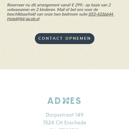
Reserveer nu dit arrangement vanaf
€ 299,- op basis van 2
volwassenen en 2 kinderen.
Mail of bel ons voor de
beschikbaarheid van onze two bedroom suite
053-4336644
Hotel@bij-jacob.nl
CONTACT OPNEMEN
R
AD
ES
Dorpsstraat 149
7524 CH Enschede