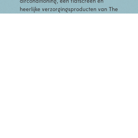
airconditioning, een flatscreen en
heerlijke verzorgingsproducten van The
Gift Label!
Heel graag vragen we u in het boekingsproces
bij 'speciale verzoeken' aan te geven hoe laat
u bij ons wilt inchecken, dit kan tussen
15:00u en 18:00u in ons restaurant, op 50m
afstand van het boetiekhotel, net aan de
andere kant van de kerk.
Personen:
Bed:
Grootte:
Prijs v.a.
2
Queensize
15m2
€106
CHECK BESCHIKBAARHEID